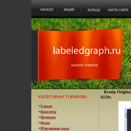
Krezip Origina
6159v.
»
Серьги
»
Браслеты
»
Подвески
»
Колье
»
Ювелирные часы