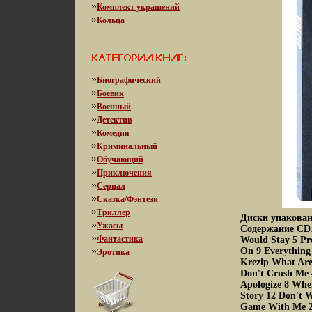
»
Комплект украшений
»
Кольца
»
Биографический
»
Боевик
»
Военный
»
Детектив
»
Комедия
»
Криминальный
»
Обучающий
»
Приключения
»
Сериал
»
Сказка/Фэнтези
»
Триллер
Диски упакован
»
Ужасы
Содержание CD1:
»
Фантастика
Would Stay 5 Pr
»
On 9 Everything
Эротика
Krezip What Are
Don't Crush Me 
Apologize 8 Whe
Story 12 Don't W
Game With Me 2 