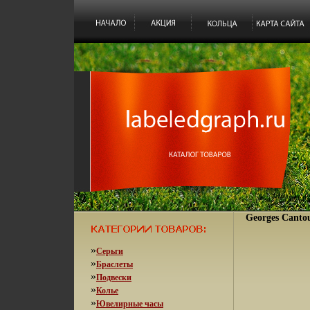
Georges Cantou
»
Серьги
»
Браслеты
»
Подвески
»
Колье
»
Ювелирные часы