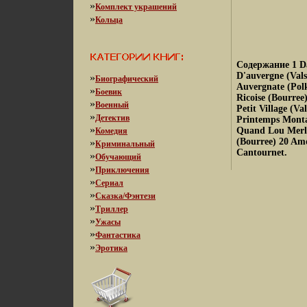
»
Комплект украшений
»
Кольца
Содержание 1 Da
D'auvergne (Vals
»
Биографический
Auvergnate (Polk
»
Боевик
Ricoise (Bourree
»
Военный
Petit Village (V
»
Детектив
Printemps Monta
»
Quand Lou Merle 
Комедия
(Bourree) 20 Am
»
Криминальный
Cantournet.
»
Обучающий
»
Приключения
»
Сериал
»
Сказка/Фэнтези
»
Триллер
»
Ужасы
»
Фантастика
»
Эротика