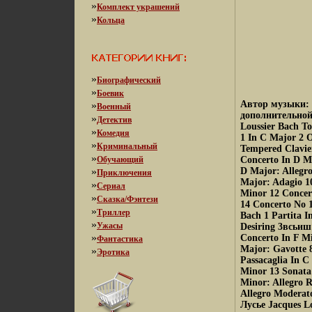
»
Комплект украшений
»
Кольца
»
Биографический
»
Боевик
Автор музыки: 
»
Военный
дополнительной
»
Детектив
Loussier Bach T
»
Комедия
1 In C Major 2 O
»
Криминальный
Tempered Clavie
»
Обучающий
Concerto In D M
»
D Major: Allegro
Приключения
Major: Adagio 10
»
Сериал
Minor 12 Concer
»
Сказка/Фэнтези
14 Concerto No 1
»
Триллер
Bach 1 Partita I
»
Ужасы
Desiring 3всьиш 
»
Concerto In F Mi
Фантастика
Major: Gavotte 8
»
Эротика
Passacaglia In C
Minor 13 Sonata 
Minor: Allegro R
Allegro Modera
Лусье Jacques Lo