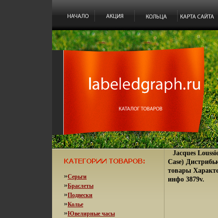
Jacques Loussi
Case) Дистриб
товары Характе
»
Серьги
инфо 3879v.
»
Браслеты
»
Подвески
»
Колье
»
Ювелирные часы