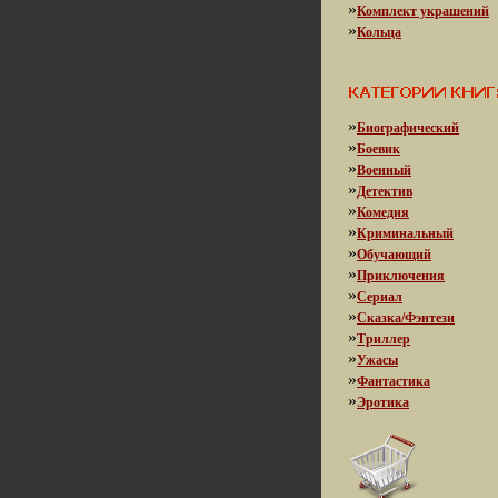
»
Комплект украшений
»
Кольца
»
Биографический
»
Боевик
»
Военный
»
Детектив
»
Комедия
»
Криминальный
»
Обучающий
»
Приключения
»
Сериал
»
Сказка/Фэнтези
»
Триллер
»
Ужасы
»
Фантастика
»
Эротика