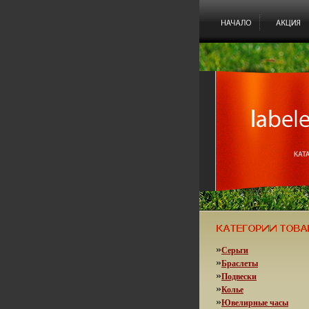
»
Серьги
»
Браслеты
»
Подвески
»
Колье
»
Ювелирные часы