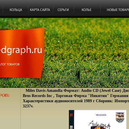
Miles Davis Amandla Формат: Audio CD (Jewel Case) Д
Bros Records Inc , Торговая Фирма "Никитин" Германи
Характеристики аудионосителей 1989 г Сборник: Импорт
3237v.