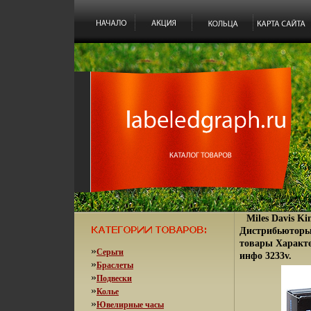
Miles Davis K
Дистрибьюторы
товары Характе
»
Серьги
инфо 3233v.
»
Браслеты
»
Подвески
»
Колье
»
Ювелирные часы