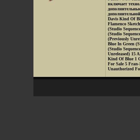
включает техно
дополнительные
дополнительной
Davis Kind Of Bl
Flamenco Sketche
(Studio Sequence
(Studio Sequence
(Previously Unre
Blue In Green (S
(Studio Sequence
Unreleased) 15 A
Kind Of Blue 1 O
For Sale 5 Fran-
Unauthorized F