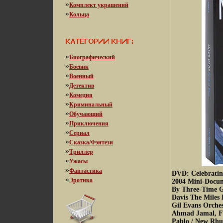
»
Комплект украшений
»
Кольца
»
Биографический
»
Боевик
»
Военный
»
Детектив
»
Комедия
»
Криминальный
»
Обучающий
»
Приключения
»
Сериал
»
Сказка/Фэнтези
»
Триллер
»
Ужасы
»
Фантастика
DVD: Celebratin
»
Эротика
2004 Mini-Docum
By Three-Time 
Davis The Miles 
Gil Evans Orche
Ahmad Jamal, Fi
Pablo / New Rh