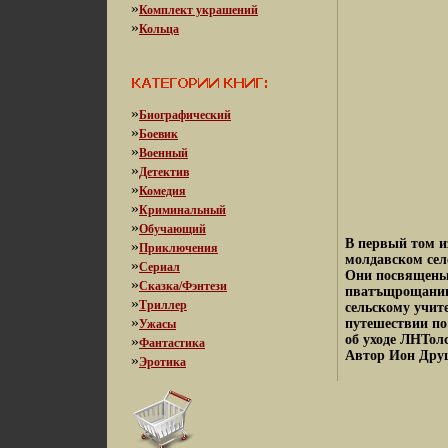
»
Комплект украшений
»
Кольца
»
Биографический
»
Боевик
»
Военный
»
Детектив
»
Комедия
»
Криминальный
»
Обучающий
В первый том и
»
Приключения
молдавском селе
»
Сериал
Они посвящены 
»
Сказка/Фэнтези
пватъщрощанию 
»
Триллер
сельскому учит
»
путешествии по
Ужасы
об уходе ЛНТол
»
Фантастика
Автор Ион Друц
»
Эротика