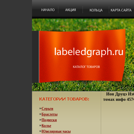
Ион Друцэ Изб
томах инфо 457
»
Серьги
»
Браслеты
»
Подвески
»
Колье
»
Ювелирные часы