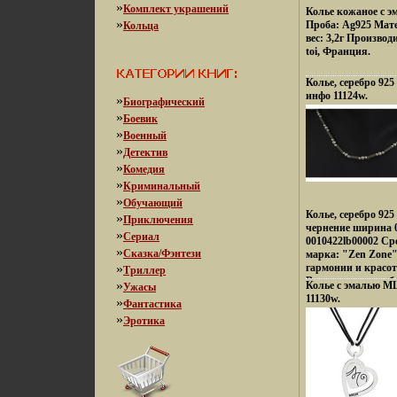
»
Комплект украшений
Колье кожаное с 
»
Проба: Ag925 Мат
Кольца
вес: 3,2г Произв
toi, Франция.
Колье, серебро 925 
инфо 11124w.
»
Биографический
»
Боевик
»
Военный
»
Детектив
»
Комедия
»
Криминальный
»
Обучающий
Колье, серебро 92
»
Приключения
чернение ширина 
»
Сериал
0010422lb00002 Сре
»
Сказка/Фэнтези
марка: "Zen Zone"
»
гармонии и красо
Триллер
Взаимопроникноб
»
Колье с эмалью M
Ужасы
культур Востока и
11130w.
»
Фантастика
контрастов и про
»
Эротика
Настроения неонов
французских кофе
индийских дворцо
рифов и лазурных
динамика моды и 
вдзхивсе это вопл