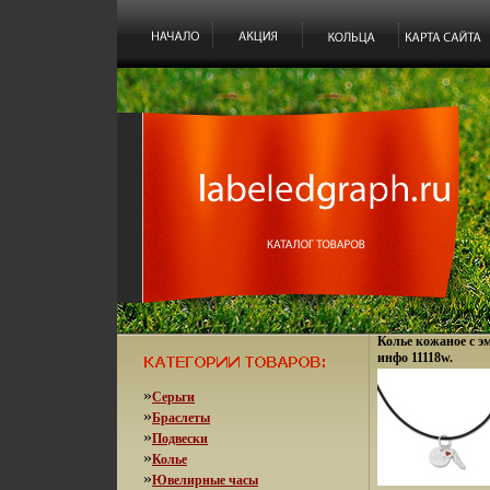
Колье кожаное с 
инфо 11118w.
»
Серьги
»
Браслеты
»
Подвески
»
Колье
»
Ювелирные часы