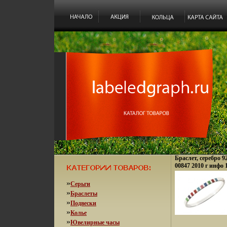
Браслет, серебро 9
00847 2010 г инфо 
»
Серьги
»
Браслеты
»
Подвески
»
Колье
»
Ювелирные часы