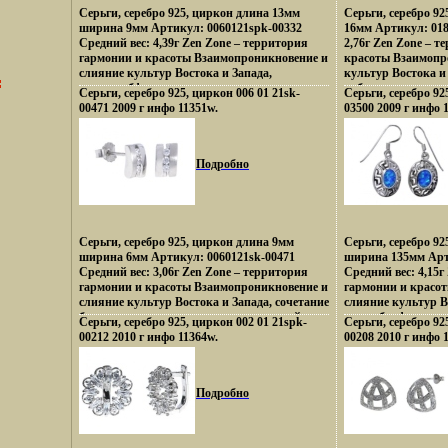
Серьги, серебро 925, циркон длина 13мм
Серьги, серебро 92
ширина 9мм Артикул: 0060121spk-00332
16мм Артикул: 018
Средний вес: 4,39г Zen Zone – территория
2,76г Zen Zone – 
гармонии и красоты Взаимопроникновение и
красоты Взаимопр
слияние культур Востока и Запада,
культур Востока и 
сочетанибфшрюе контрастов и
кобхлхгнтрастов 
Серьги, серебро 925, циркон 006 01 21sk-
Серьги, серебро 925
противоположностей Настроения неонового
Настроения неонов
00471 2009 г инфо 11351w.
03500 2009 г инфо 
Токио, обаяние французских кофеин,
французских кофеи
безудержная роскошь индийских дворцов,
индийских дворцо
романтика коралловых рифов и лазурных
рифов и лазурных
побережий Бали, динамика моды и
динамика моды и т
Подробно
тенденций Милана – все это воплотилось в
это воплотилось в
ювелирных шедеврах Zen Zoneвдзтй
Zone Дивдхсбзайн
Дизайнеры изменили традиционному
традиционному по
подходу создания украшений, как деталей
украшений, как д
украшающих образ Украшения Zen Zone
Украшения Zen Zo
Серьги, серебро 925, циркон длина 9мм
Серьги, серебро 92
дарят вам привилегию избранных –
избранных – подче
ширина 6мм Артикул: 0060121sk-00471
ширина 135мм Арт
подчеркивать, менять и создавать свой
создавать свой не
Средний вес: 3,06г Zen Zone – территория
Средний вес: 4,15г
неповторимый образ, приобретая при этом
приобретая при эт
гармонии и красоты Взаимопроникновение и
гармонии и красо
заряд настроения и уверенность в своем
уверенность в свое
слияние культур Востока и Запада, сочетание
слияние культур В
успехе.
бхлхаконтрастов и противоположностей
сочетабхлфюние ко
Серьги, серебро 925, циркон 002 01 21spk-
Серьги, серебро 92
Настроения неонового Токио, обаяние
противоположност
00212 2010 г инфо 11364w.
00208 2010 г инфо 
французских кофеин, безудержная роскошь
Токио, обаяние фр
индийских дворцов, романтика коралловых
безудержная роско
рифов и лазурных побережий Бали,
романтика коралл
динамика моды и тенденций Милана – все
побережий Бали, 
Подробно
это воплотилось в ювелирных шедеврах Zen
тенденций Милана 
Zone вдхряДизайнеры изменили
ювелирных шедевр
традиционному подходу создания
Дизайнеры измени