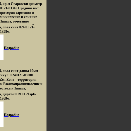
5, кр-л Сваровски диаметр
0121-03345 Средний вес:
территория гармонии и
оникновение и слияние
Запада, сочетание
и противоположностей
, опал синт 024 01 21-
ого Токио, обаяние
11358w.
н, безудержная роскошь
в, романтика коралловых
 побережий Бали,
енденций Милана – все
Подробно
 ювелирных шедеврах Zen
еры изменили
дходу создания
еталей украшающих образ
ne дарят вам привилегию
5, опал синт длина 19мм
ркивать, менять и
икул: 0240121-03500
повторимый образ,
 Zen Zone – территория
ом заряд настроения и
ты Взаимопроникновение и
м успехе.
остока и Запада,
нтрастов и
5, циркон 019 01 21spk-
ей Настроения неонового
11369w.
анцузских кофеин,
шь индийских дворцов,
овых рифов и лазурных
динамика моды и
Подробно
– все это воплотилось в
ах Zen Zonвдхрюe
ли традиционному