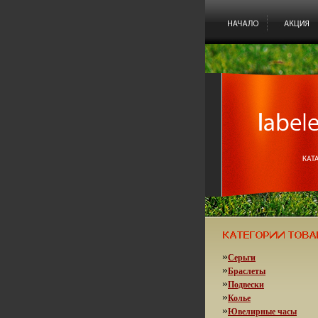
»
Серьги
»
Браслеты
»
Подвески
»
Колье
»
Ювелирные часы