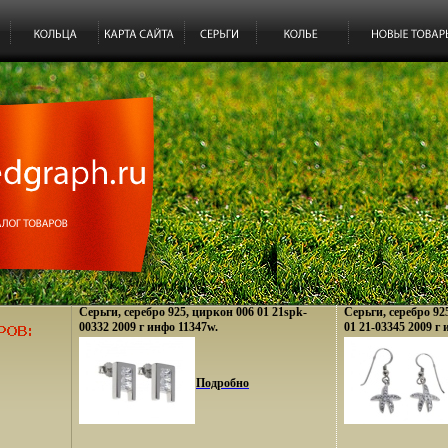
Серьги, серебро 925, циркон 006 01 21spk-
Серьги, серебро 92
00332 2009 г инфо 11347w.
01 21-03345 2009 г
Подробно