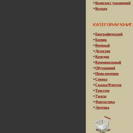
»
Комплект украшений
»
Кольца
»
Биографический
»
Боевик
»
Военный
»
Детектив
»
Комедия
»
Криминальный
»
Обучающий
»
Приключения
»
Сериал
»
Сказка/Фэнтези
»
Триллер
»
Ужасы
»
Фантастика
»
Эротика