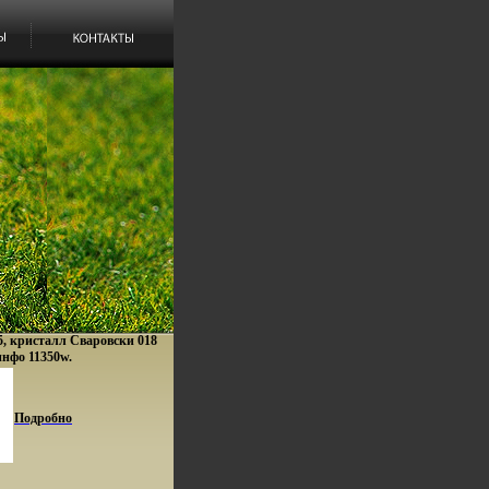
5, кристалл Сваровски 018
 инфо 11350w.
Подробно