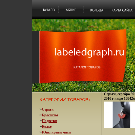
Серьги, серебро 92
2010 г инфо 10942w
»
Серьги
»
Браслеты
»
Подвески
»
Колье
»
Ювелирные часы