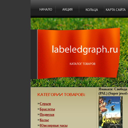
Ямакаси: Свобода
(PAL) (Super jewel
Digital Региональн
слоев: DVD-9 (2 с
»
Серьги
Русский Закадровы
»
Браслеты
инфо 3651y.
»
Подвески
»
Колье
»
Ювелирные часы