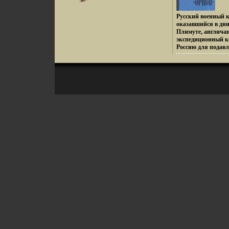
и красавицы Мэр
безупречными ман
Русский военный 
опасных и неверо
оказавшийся в дн
Содержание второй
Плимуте, англича
сомнения - Огнед
экспедиционный к
вчерашние враги 
Россию для подав
друзьями? - Счаст
русские моряки в
Робин Гуда - Маск
прорываться во В
проникновения в 
насыщенный опас
Режиссер: Иппеи 
приключениями, п
Корради Творческ
морякам, вставши
Иппеи Кури Ippei 
Путь этот полон 
и экзотики дальни
Сергей Жемайтис.