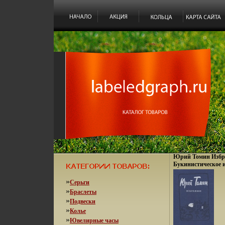
Юрий Томин Избр
Букинистическое 
Хорошая Издатель
Ленинград, 1989 г 
»
Серьги
ISBN 5-08-000196-
»
Браслеты
Формат: 70x100/16
»
Подвески
»
Колье
»
Ювелирные часы