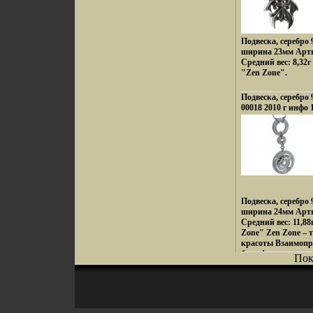
Подвеска, серебро
ширина 23мм Арти
Средний вес: 8,32
"Zen Zone".
Подвеска, серебро 
00018 2010 г инфо 
Подвеска, серебро
ширина 24мм Арти
Средний вес: 11,8
Zone" Zen Zone – 
красоты Взаимопр
бхлыфслияние куль
Пок
сочетание контрас
Настроения неонов
французских кофе
индийских дворцо
рифов и лазурных