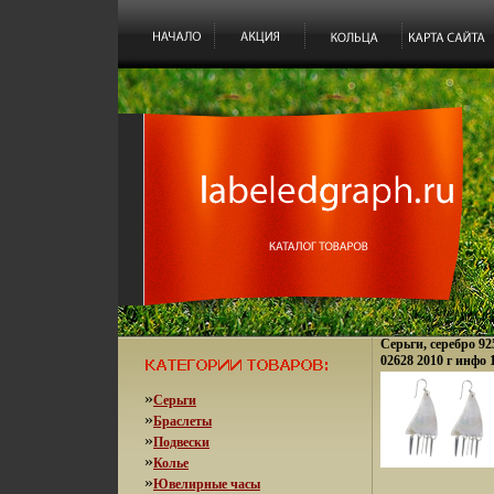
Серьги, серебро 92
02628 2010 г инфо 
»
Серьги
»
Браслеты
»
Подвески
»
Колье
»
Ювелирные часы