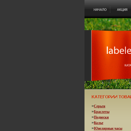
»
Серьги
»
Браслеты
»
Подвески
»
Колье
»
Ювелирные часы