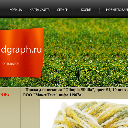
Пряжа для вязания "Olimpia Sibilla", цвет S1, 10 шт х 
ООО "МаксиТекс" инфо 11907o.