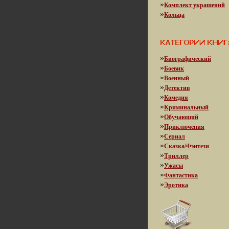
»
Комплект украшений
»
Кольца
»
Биографический
»
Боевик
»
Военный
»
Детектив
»
Комедия
»
Криминальный
»
Обучающий
»
Приключения
»
Сериал
»
Сказка/Фэнтези
»
Триллер
»
Ужасы
»
Фантастика
»
Эротика