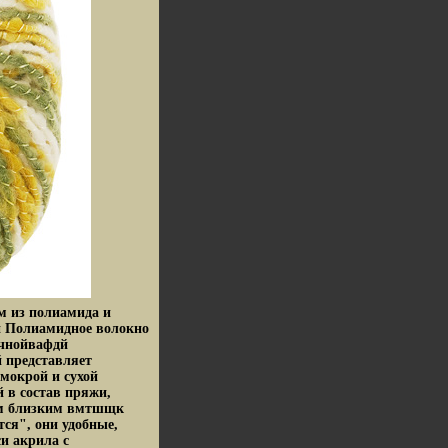
м из полиамида и
и Полиамидное волокно
ичнойвафдй
й представляет
мокрой и сухой
й в состав пряжи,
ам близким вмтшщк
ся", они удобные,
и акрила с