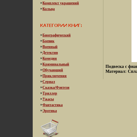
»
Комплект украшений
»
Кольца
»
Биографический
»
Боевик
»
Военный
»
Детектив
»
Комедия
»
Криминальный
Подвеска с фиа
»
Обучающий
Материал: Спла
»
Приключения
»
Сериал
»
Сказка/Фэнтези
»
Триллер
»
Ужасы
»
Фантастика
»
Эротика