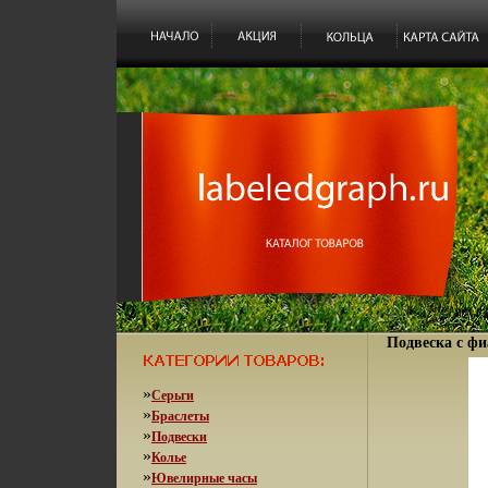
Подвеска с фи
»
Серьги
»
Браслеты
»
Подвески
»
Колье
»
Ювелирные часы