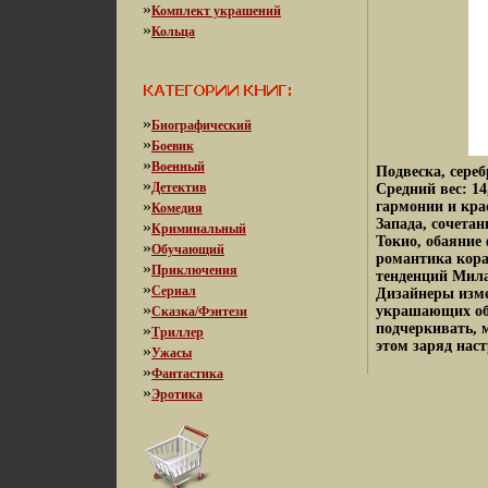
»
Комплект украшений
»
Кольца
»
Биографический
»
Боевик
»
Военный
Подвеска, сере
»
Детектив
Средний вес: 14
»
гармонии и кра
Комедия
Запада, сочета
»
Криминальный
Токио, обаяние
»
Обучающий
романтика кора
»
Приключения
тенденций Мила
»
Сериал
Дизайнеры изме
»
украшающих об
Сказка/Фэнтези
подчеркивать, 
»
Триллер
этом заряд наст
»
Ужасы
»
Фантастика
»
Эротика