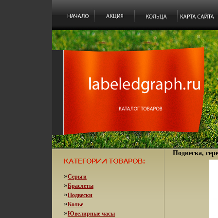
Подвеска, сере
»
Серьги
»
Браслеты
»
Подвески
»
Колье
»
Ювелирные часы