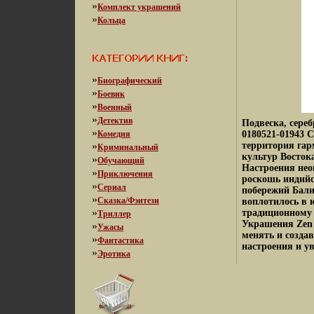
»
Комплект украшений
»
Кольца
»
Биографический
»
Боевик
»
Военный
»
Детектив
Подвеска, сере
»
Комедия
0180521-01943 С
»
территория гар
Криминальный
культур Восток
»
Обучающий
Настроения нео
»
Приключения
роскошь индийс
»
Сериал
побережий Бали
»
Сказка/Фэнтези
воплотилось в 
»
традиционному 
Триллер
Украшения Zen 
»
Ужасы
менять и созда
»
Фантастика
настроения и ув
»
Эротика