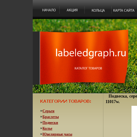
Подвеска, сер
11017w.
»
Серьги
»
Браслеты
»
Подвески
»
Колье
»
Ювелирные часы